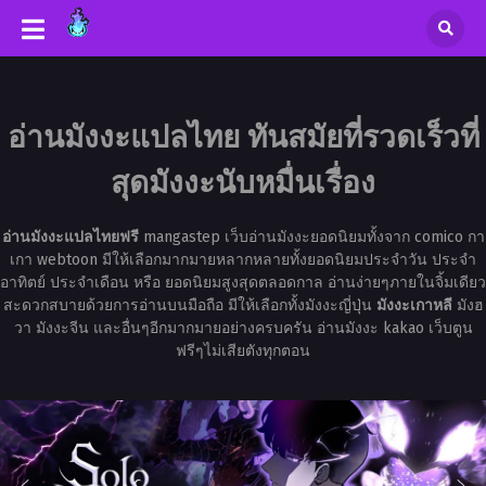
อ่านมังงะแปลไทย ทันสมัยที่รวดเร็วที่
สุดมังงะนับหมื่นเรื่อง
อ่านมังงะแปลไทยฟรี
mangastep เว็บอ่านมังงะยอดนิยมทั้งจาก comico กา
เกา webtoon มีให้เลือกมากมายหลากหลายทั้งยอดนิยมประจำวัน ประจำ
อาทิตย์ ประจำเดือน หรือ ยอดนิยมสูงสุดตลอดกาล อ่านง่ายๆภายในจิ้มเดียว
สะดวกสบายด้วยการอ่านบนมือถือ มีให้เลือกทั้งมังงะญี่ปุ่น
มังงะเกาหลี
มังฮ
วา มังงะจีน และอื่นๆอีกมากมายอย่างครบครัน อ่านมังงะ kakao เว็บตูน
ฟรีๆไม่เสียตังทุกตอน