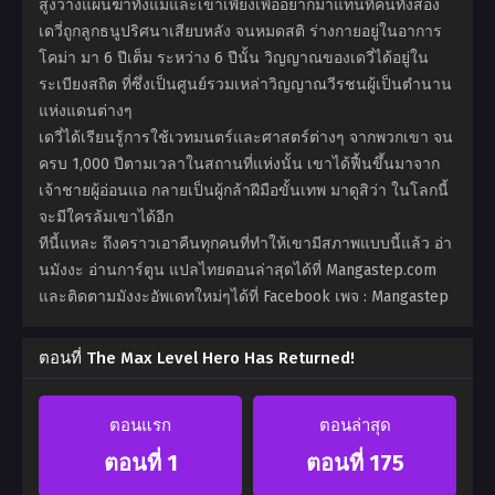
สูงวางแผนฆ่าทั้งแม่และเขาเพียงเพื่ออยากมาแทนที่คนทั้งสอง
เดวี่ถูกลูกธนูปริศนาเสียบหลัง จนหมดสติ ร่างกายอยู่ในอาการ
โคม่า มา 6 ปีเต็ม ระหว่าง 6 ปีนั้น วิญญาณของเดวี่ได้อยู่ใน
ระเบียงสถิต ที่ซึ่งเป็นศูนย์รวมเหล่าวิญญาณวีรชนผู้เป็นตำนาน
แห่งแดนต่างๆ
เดวี่ได้เรียนรู้การใช้เวทมนตร์และศาสตร์ต่างๆ จากพวกเขา จน
ครบ 1,000 ปีตามเวลาในสถานที่แห่งนั้น เขาได้ฟื้นขึ้นมาจาก
เจ้าชายผู้อ่อนแอ กลายเป็นผู้กล้าฝีมือขั้นเทพ มาดูสิว่า ในโลกนี้
จะมีใครล้มเขาได้อีก
ทีนี้แหละ ถึงคราวเอาคืนทุกคนที่ทำให้เขามีสภาพแบบนี้แล้ว อ่า
นมังงะ อ่านการ์ตูน แปลไทยตอนล่าสุดได้ที่ Mangastep.com
และติดตามมังงะอัพเดทใหม่ๆได้ที่ Facebook เพจ : Mangastep
ตอนที่ The Max Level Hero Has Returned!
ตอนแรก
ตอนล่าสุด
ตอนที่ 1
ตอนที่ 175