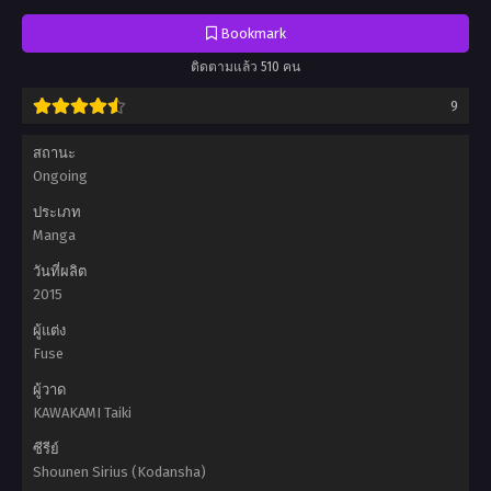
Meine Wiedergeburt als Schleim in einer anderen Welt, Moi, quand je me
réincarne en Slime, Odrodzony jako galareta, Slime Olarak Reenkarne
Bookmark
Olduğum Zaman, Tensei Slime, That Time I Got Reincarnated as a Slime, О
моём перерождении в слизь, ذلك الوقت الذي تجسدت فيه كسلايم, เกิดใหม่
ติดตามแล้ว 510 คน
ทั้งทีก็เป็นสไลม์ไปซะแล้ว (Luckpim), ពេលនោះខ្ញុំកើតជាស្លែម, 关于我转生后成为史
9
莱姆的那件事, 転生したらスライムだった件, 關於我轉生變成史萊姆這檔事,
전생했더니 슬라임이었던건에 대하여
สถานะ
Ongoing
ประเภท
Manga
วันที่ผลิต
2015
ผู้แต่ง
Fuse
ผู้วาด
KAWAKAMI Taiki
ซีรีย์
Shounen Sirius (Kodansha)