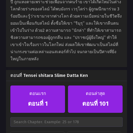
ปี ถูกแทงตายเพราะช่วยเพื่อนจากคนร้าย เขาได้เกิดใหม่ในต่าง
โลกด้วยร่างของสไลม์ ได้พบมังกร เวรุโดร่า ผู้ถูกผนึกมาร่วม 3
ร้อยปีและรู้ว่าเขามาจากต่างโลก ด้วยความเบื่อหน่ายในชีวิตจึง
ยอมเป็นเพื่อนกับสไลม์ ตั้งชื่อให้เขา “ริมุรุ” และให้เขากลืนตน
เข้าไปในร่าง ด้วย2 ความสามารถ “นักล่า” ที่ทำให้เขาสามารถ
ชิงความสามารถของผู้ถูกกลืน และ “ปราชญ์ผู้ยิ่งใหญ่” ทำให้
เขาเข้าใจเรื่องราวในโลกใหม่ ส่งผลให้เขาพัฒนาเป็นสไลม์ที่
น่าเกรงขามต่อเหล่ามอนสเตอร์ทั่วไป จนกลายเป็นปีศาจที่ยิ่ง
ใหญ่ในภายหลัง
ตอนที่ Tensei shitara Slime Datta Ken
ตอนแรก
ตอนล่าสุด
ตอนที่ 1
ตอนที่ 101