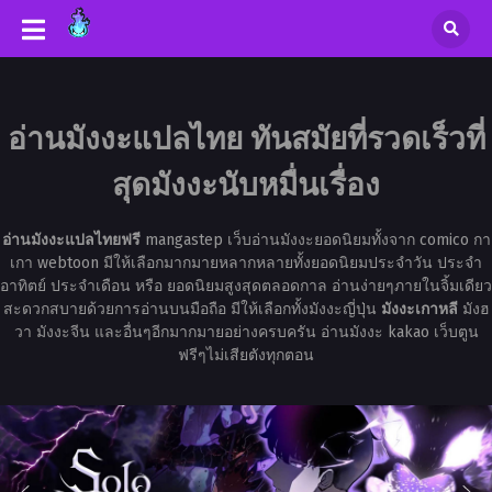
อ่านมังงะแปลไทย ทันสมัยที่รวดเร็วที่
สุดมังงะนับหมื่นเรื่อง
อ่านมังงะแปลไทยฟรี
mangastep เว็บอ่านมังงะยอดนิยมทั้งจาก comico กา
เกา webtoon มีให้เลือกมากมายหลากหลายทั้งยอดนิยมประจำวัน ประจำ
อาทิตย์ ประจำเดือน หรือ ยอดนิยมสูงสุดตลอดกาล อ่านง่ายๆภายในจิ้มเดียว
สะดวกสบายด้วยการอ่านบนมือถือ มีให้เลือกทั้งมังงะญี่ปุ่น
มังงะเกาหลี
มังฮ
วา มังงะจีน และอื่นๆอีกมากมายอย่างครบครัน อ่านมังงะ kakao เว็บตูน
ฟรีๆไม่เสียตังทุกตอน