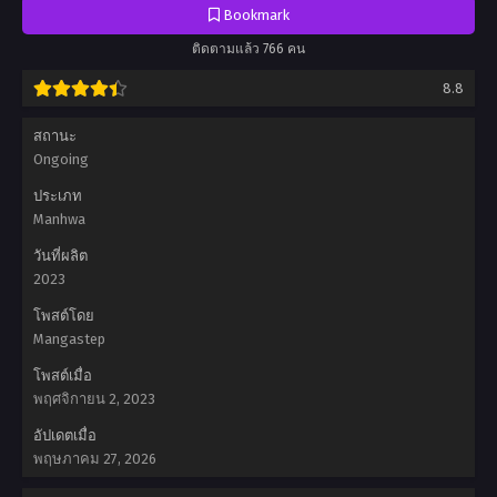
Bookmark
ติดตามแล้ว 766 คน
8.8
สถานะ
Ongoing
ประเภท
Manhwa
วันที่ผลิต
2023
โพสต์โดย
Mangastep
โพสต์เมื่อ
พฤศจิกายน 2, 2023
อัปเดตเมื่อ
พฤษภาคม 27, 2026