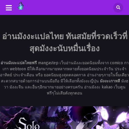
อ่านมังงะแปลไทย ทันสมัยที่รวดเร็วที่
สุดมังงะนับหมื่นเรื่อง
อ่านมังงะแปลไทยฟรี
mangastep เว็บอ่านมังงะยอดนิยมทั้งจาก comico กา
เกา webtoon มีให้เลือกมากมายหลากหลายทั้งยอดนิยมประจำวัน ประจำ
อาทิตย์ ประจำเดือน หรือ ยอดนิยมสูงสุดตลอดกาล อ่านง่ายๆภายในจิ้มเดียว
สะดวกสบายด้วยการอ่านบนมือถือ มีให้เลือกทั้งมังงะญี่ปุ่น
มังงะเกาหลี
มังฮ
วา มังงะจีน และอื่นๆอีกมากมายอย่างครบครัน อ่านมังงะ kakao เว็บตูน
ฟรีๆไม่เสียตังทุกตอน