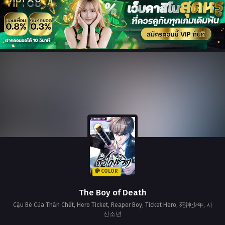
COLOR
The Boy of Death
Cậu Bé Của Thần Chết, Hero Ticket, Reaper Boy, Ticket Hero, 死神少年, 사
신소년