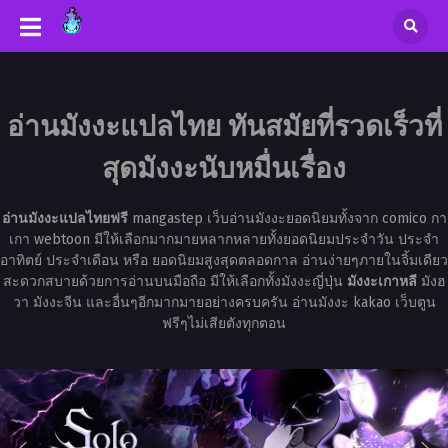
อ่านมังงะแปลไทย ทันสมัยที่รวดเร็วที่
สุดมังงะนับหมื่นเรื่อง
อ่านมังงะแปลไทยฟรี
mangastep เว็บอ่านมังงะยอดนิยมทั้งจาก comico กา
เกา webtoon มีให้เลือกมากมายหลากหลายทั้งยอดนิยมประจำวัน ประจำ
อาทิตย์ ประจำเดือน หรือ ยอดนิยมสูงสุดตลอดกาล อ่านง่ายๆภายในจิ้มเดียว
สะดวกสบายด้วยการอ่านบนมือถือ มีให้เลือกทั้งมังงะญี่ปุ่น
มังงะเกาหลี
มังฮ
วา มังงะจีน และอื่นๆอีกมากมายอย่างครบครัน อ่านมังงะ kakao เว็บตูน
ฟรีๆไม่เสียตังทุกตอน