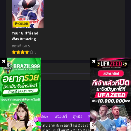
ตอนที่ 54
ตอนที่ 53
มกราคม 28, 2025
มกราคม 28, 2025
ตอนที่ 52
ตอนที่ 51
COLOR
มกราคม 28, 2025
มกราคม 28, 2025
Your Girlfriend
Was Amazing
ตอนที่ 50
ตอนที่ 49
ตอนที่ 80.5
มกราคม 28, 2025
มกราคม 28, 2025
8
ตอนที่ 48
ตอนที่ 47
มกราคม 28, 2025
มกราคม 28, 2025
Comment
ตอนที่ 46
ตอนที่ 45
มกราคม 28, 2025
มกราคม 28, 2025
ตอนที่ 44
ตอนที่ 43
มกราคม 28, 2025
มกราคม 28, 2025
ตอนที่ 42
ตอนที่ 41
มังงะ
หนังเอวี
ดูหนัง
หี
มกราคม 28, 2025
มกราคม 28, 2025
เว็บอ่านมังงะ มังงะสเตป อ่านมังงะออนไลน์ มังงะวาย โรแมนซ์ ต่างโลก
ตอนที่ 40
ตอนที่ 39
แฟนตาซี การ์ตูนออนไลน์ แปลไทยฟรี - มังฮัว มังฮซา แปลไทย อัพเดท