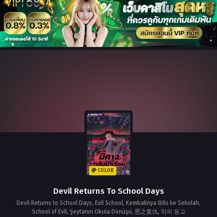
COLOR
Devil Returns To School Days
Devil Returns to School Days, Evil School, Kembalinya Iblis ke Sekolah,
School of Evil, Şeytanın Okula Dönüşü, 恶之复仇, 악의 등교