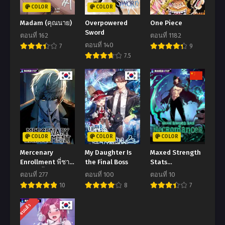
COLOR
COLOR
ตอนที่ 68
ตอนที่ 67
Madam (คุณนาย)
Overpowered
One Piece
มิถุนายน 18, 2025
มิถุนายน 18, 2025
Sword
ตอนที่ 162
ตอนที่ 1182
ตอนที่ 140
7
9
ตอนที่ 66
ตอนที่ 65
7.5
มิถุนายน 18, 2025
มิถุนายน 18, 2025
ตอนที่ 64
ตอนที่ 63
มิถุนายน 18, 2025
มกราคม 28, 2025
ตอนที่ 62
ตอนที่ 61
มกราคม 28, 2025
มกราคม 28, 2025
COLOR
COLOR
COLOR
ตอนที่ 60
ตอนที่ 59
Mercenary
My Daughter Is
Maxed Strength
มกราคม 28, 2025
มกราคม 28, 2025
Enrollment พี่ชาย
the Final Boss
Stats
สายบอดี้การ์ด
Necromancer
ตอนที่ 58
ตอนที่ 57
ตอนที่ 277
ตอนที่ 100
ตอนที่ 10
มกราคม 28, 2025
มกราคม 28, 2025
10
8
7
ตอนที่ 56
ตอนที่ 55
จบแล้ว
มกราคม 28, 2025
มกราคม 28, 2025