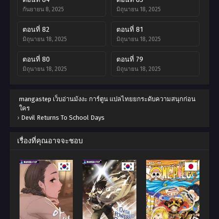
กันยายน 8, 2025
มิถุนายน 18, 2025
ตอนที่ 82
ตอนที่ 81
มิถุนายน 18, 2025
มิถุนายน 18, 2025
ตอนที่ 80
ตอนที่ 79
มิถุนายน 18, 2025
มิถุนายน 18, 2025
ตอนที่ 78
ตอนที่ 77
mangastep เว็บอ่านมังงะ การ์ตูน แปลไทยยกระดับความสนุกก่อน
มิถุนายน 18, 2025
มิถุนายน 18, 2025
ใคร
›
Devil Returns To School Days
ตอนที่ 76
ตอนที่ 75
มิถุนายน 18, 2025
มิถุนายน 18, 2025
เรื่องที่คุณอาจจะชอบ
ตอนที่ 74
ตอนที่ 73
มิถุนายน 18, 2025
มิถุนายน 18, 2025
ตอนที่ 72
ตอนที่ 71
มิถุนายน 18, 2025
มิถุนายน 18, 2025
ตอนที่ 70
ตอนที่ 69
มิถุนายน 18, 2025
มิถุนายน 18, 2025