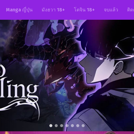
Manga ญี่ปุ่น
มังฮวา 18+
โดจิน 18+
จบแล้ว
ติด