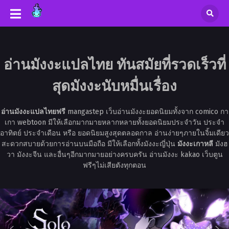
อ่านมังงะแปลไทย ทันสมัยที่รวดเร็วที่
สุดมังงะนับหมื่นเรื่อง
อ่านมังงะแปลไทยฟรี
mangastep เว็บอ่านมังงะยอดนิยมทั้งจาก comico กา
เกา webtoon มีให้เลือกมากมายหลากหลายทั้งยอดนิยมประจำวัน ประจำ
อาทิตย์ ประจำเดือน หรือ ยอดนิยมสูงสุดตลอดกาล อ่านง่ายๆภายในจิ้มเดียว
สะดวกสบายด้วยการอ่านบนมือถือ มีให้เลือกทั้งมังงะญี่ปุ่น
มังงะเกาหลี
มังฮ
วา มังงะจีน และอื่นๆอีกมากมายอย่างครบครัน อ่านมังงะ kakao เว็บตูน
ฟรีๆไม่เสียตังทุกตอน