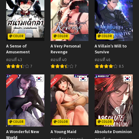
COLOR
COLOR
COLOR
A Sense of
A Very Personal
A Villain’s Will to
Amusement
Revenge
Survive
ตอนที่ 43
ตอนที่ 40
ตอนที่ 46
7
7
8.5
จบแล้ว
จบแล้ว
COLOR
COLOR
COLOR
A Wonderful New
A Young Maid
Absolute Dominion
World