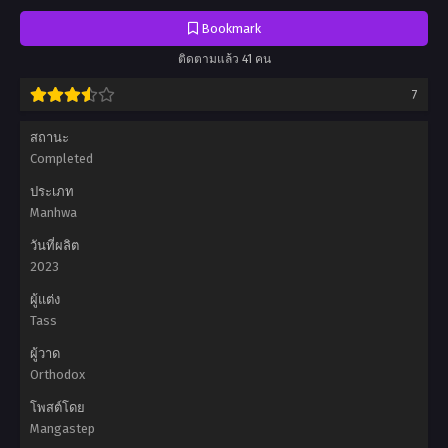
Together, The Four of Us Can’t Live Together, Un Appart' Pour Quatre, สี่คน
อลเวง, สี่คนแบบนี้จะไหวเหรอ?, 受害者联盟, 四人同居太擁�, 넷이선 못 살아,
Bookmark
４人は無理だって！
ติดตามแล้ว 41 คน
7
สถานะ
Completed
ประเภท
Manhwa
วันที่ผลิต
2023
ผู้แต่ง
Tass
ผู้วาด
Orthodox
โพสต์โดย
Mangastep