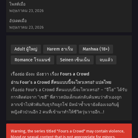
โพสต์เมื่อ
พฤษภาคม 23, 2026
อัปเดตเมื่อ
พฤษภาคม 23, 2026
Adult ผู้ใหญ่
Harem ฮาเร็ม
Manhwa (18+)
Romance โรแมนซ์
Seinen เซ็นเน็น
จบแล้ว
เรื่องย่อ มังงะ มังฮวา เรื่อง Fours a Crowd
อ่าน Four’s a Crowd สี่คนแบบนี้จะไหวเหรอ? แปลไทย
เรื่องย่อ Four’s a Crowd สี่คนแบบนี้จะไหวเหรอ? – “จีโฮ” ได้รับ
การติดต่อจาก “เซฮี” พี่สาวสมัยเด็กแต่กลับค้นพบว่าตัวเองถูก
ลากเข้าไปพัวพันกับธุรกิจลูกโซ่ มิหนำซ้ำเขายังต้องเจอกับผู้
หญิงตัวป่วนอีก 2 คนที่เข้ามาทำให้ชีวิตวุ่นวายอีก…!
Warning, the series titled "Fours a Crowd" may contain violence,
blood or sexual content that is not appropriate for minors.