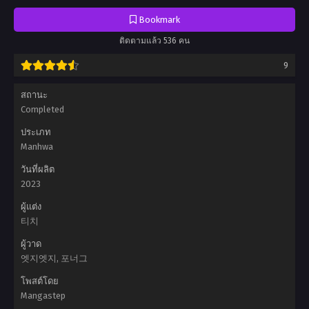
前被魔王收買了, 엔딩 직전 마왕에게 매수당했다
Bookmark
ติดตามแล้ว 536 คน
9
สถานะ
Completed
ประเภท
Manhwa
วันที่ผลิต
2023
ผู้แต่ง
티치
ผู้วาด
엣지엣지, 포너그
โพสต์โดย
Mangastep