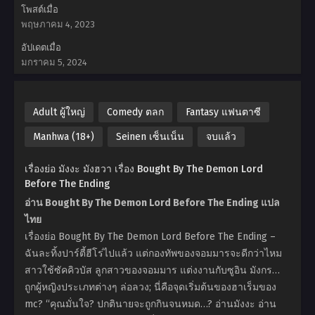
โพสต์เมื่อ
พฤษภาคม 4, 2023
อัปเดตเมื่อ
มกราคม 5, 2024
Adult ผู้ใหญ่
Comedy ตลก
Fantasy แฟนตาซี
Manhwa (18+)
Seinen เซ็นเน็น
จบแล้ว
เรื่องย่อ มังงะ มังฮวา เรื่อง Bought By The Demon Lord
Before The Ending
อ่าน Bought By The Demon Lord Before The Ending แปล
ไทย
เรื่องย่อ Bought By The Demon Lord Before The Ending –
ฉันละทิ้งปาร์ตี้ฮีโร่ไปแล้ว แต่กองทัพของจอมมารจะดีกว่าไหม
สาวใช้ซัคคิวบัส ลูกสาวของจอมมาร แต่งงานกับซูอิน มังกร…
ถูกผู้หญิงประเภทต่างๆ ล่อลวง; นี่คือจุดเริ่มต้นของฮาเร็มของ
mc? “คุณมั่นใจ? ปกตินายจะถูกกินจนหมด…? อ่านมังงะ อ่าน