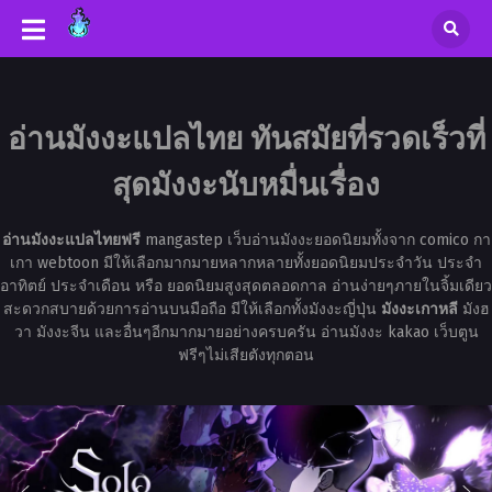
อ่านมังงะแปลไทย ทันสมัยที่รวดเร็วที่
สุดมังงะนับหมื่นเรื่อง
อ่านมังงะแปลไทยฟรี
mangastep เว็บอ่านมังงะยอดนิยมทั้งจาก comico กา
เกา webtoon มีให้เลือกมากมายหลากหลายทั้งยอดนิยมประจำวัน ประจำ
อาทิตย์ ประจำเดือน หรือ ยอดนิยมสูงสุดตลอดกาล อ่านง่ายๆภายในจิ้มเดียว
สะดวกสบายด้วยการอ่านบนมือถือ มีให้เลือกทั้งมังงะญี่ปุ่น
มังงะเกาหลี
มังฮ
วา มังงะจีน และอื่นๆอีกมากมายอย่างครบครัน อ่านมังงะ kakao เว็บตูน
ฟรีๆไม่เสียตังทุกตอน