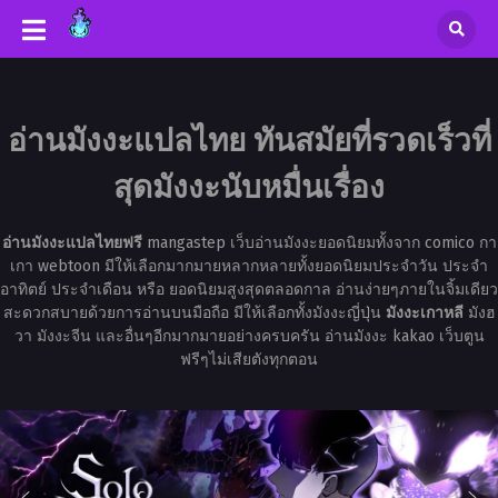
อ่านมังงะแปลไทย ทันสมัยที่รวดเร็วที่
สุดมังงะนับหมื่นเรื่อง
อ่านมังงะแปลไทยฟรี
mangastep เว็บอ่านมังงะยอดนิยมทั้งจาก comico กา
เกา webtoon มีให้เลือกมากมายหลากหลายทั้งยอดนิยมประจำวัน ประจำ
อาทิตย์ ประจำเดือน หรือ ยอดนิยมสูงสุดตลอดกาล อ่านง่ายๆภายในจิ้มเดียว
สะดวกสบายด้วยการอ่านบนมือถือ มีให้เลือกทั้งมังงะญี่ปุ่น
มังงะเกาหลี
มังฮ
วา มังงะจีน และอื่นๆอีกมากมายอย่างครบครัน อ่านมังงะ kakao เว็บตูน
ฟรีๆไม่เสียตังทุกตอน