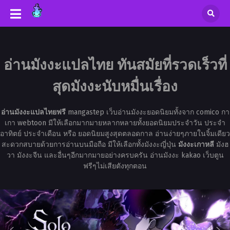
อ่านมังงะแปลไทย ทันสมัยที่รวดเร็วที่
สุดมังงะนับหมื่นเรื่อง
อ่านมังงะแปลไทยฟรี
mangastep เว็บอ่านมังงะยอดนิยมทั้งจาก comico กา
เกา webtoon มีให้เลือกมากมายหลากหลายทั้งยอดนิยมประจำวัน ประจำ
อาทิตย์ ประจำเดือน หรือ ยอดนิยมสูงสุดตลอดกาล อ่านง่ายๆภายในจิ้มเดียว
สะดวกสบายด้วยการอ่านบนมือถือ มีให้เลือกทั้งมังงะญี่ปุ่น
มังงะเกาหลี
มังฮ
วา มังงะจีน และอื่นๆอีกมากมายอย่างครบครัน อ่านมังงะ kakao เว็บตูน
ฟรีๆไม่เสียตังทุกตอน