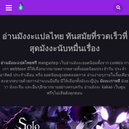
อ่านมังงะแปลไทย ทันสมัยที่รวดเร็วที่
สุดมังงะนับหมื่นเรื่อง
อ่านมังงะแปลไทยฟรี
mangastep เว็บอ่านมังงะยอดนิยมทั้งจาก comico กา
เกา webtoon มีให้เลือกมากมายหลากหลายทั้งยอดนิยมประจำวัน ประจำ
อาทิตย์ ประจำเดือน หรือ ยอดนิยมสูงสุดตลอดกาล อ่านง่ายๆภายในจิ้มเดียว
สะดวกสบายด้วยการอ่านบนมือถือ มีให้เลือกทั้งมังงะญี่ปุ่น
มังงะเกาหลี
มังฮ
วา มังงะจีน และอื่นๆอีกมากมายอย่างครบครัน อ่านมังงะ kakao เว็บตูน
ฟรีๆไม่เสียตังทุกตอน