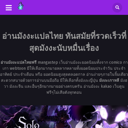
อ่านมังงะแปลไทย ทันสมัยที่รวดเร็วที่
สุดมังงะนับหมื่นเรื่อง
อ่านมังงะแปลไทยฟรี
mangastep เว็บอ่านมังงะยอดนิยมทั้งจาก comico กา
เกา webtoon มีให้เลือกมากมายหลากหลายทั้งยอดนิยมประจำวัน ประจำ
อาทิตย์ ประจำเดือน หรือ ยอดนิยมสูงสุดตลอดกาล อ่านง่ายๆภายในจิ้มเดียว
สะดวกสบายด้วยการอ่านบนมือถือ มีให้เลือกทั้งมังงะญี่ปุ่น
มังงะเกาหลี
มังฮ
วา มังงะจีน และอื่นๆอีกมากมายอย่างครบครัน อ่านมังงะ kakao เว็บตูน
ฟรีๆไม่เสียตังทุกตอน