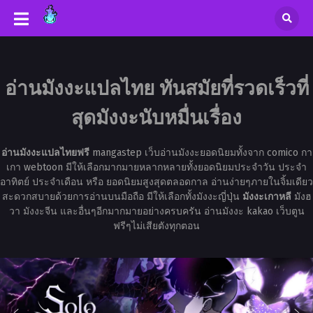
อ่านมังงะแปลไทย ทันสมัยที่รวดเร็วที่
สุดมังงะนับหมื่นเรื่อง
อ่านมังงะแปลไทยฟรี
mangastep เว็บอ่านมังงะยอดนิยมทั้งจาก comico กา
เกา webtoon มีให้เลือกมากมายหลากหลายทั้งยอดนิยมประจำวัน ประจำ
อาทิตย์ ประจำเดือน หรือ ยอดนิยมสูงสุดตลอดกาล อ่านง่ายๆภายในจิ้มเดียว
สะดวกสบายด้วยการอ่านบนมือถือ มีให้เลือกทั้งมังงะญี่ปุ่น
มังงะเกาหลี
มังฮ
วา มังงะจีน และอื่นๆอีกมากมายอย่างครบครัน อ่านมังงะ kakao เว็บตูน
ฟรีๆไม่เสียตังทุกตอน