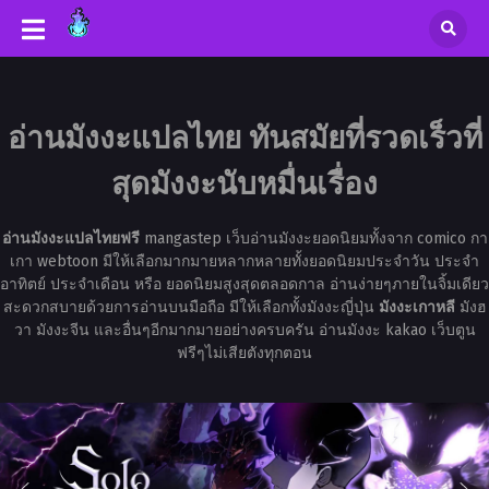
อ่านมังงะแปลไทย ทันสมัยที่รวดเร็วที่
สุดมังงะนับหมื่นเรื่อง
อ่านมังงะแปลไทยฟรี
mangastep เว็บอ่านมังงะยอดนิยมทั้งจาก comico กา
เกา webtoon มีให้เลือกมากมายหลากหลายทั้งยอดนิยมประจำวัน ประจำ
อาทิตย์ ประจำเดือน หรือ ยอดนิยมสูงสุดตลอดกาล อ่านง่ายๆภายในจิ้มเดียว
สะดวกสบายด้วยการอ่านบนมือถือ มีให้เลือกทั้งมังงะญี่ปุ่น
มังงะเกาหลี
มังฮ
วา มังงะจีน และอื่นๆอีกมากมายอย่างครบครัน อ่านมังงะ kakao เว็บตูน
ฟรีๆไม่เสียตังทุกตอน