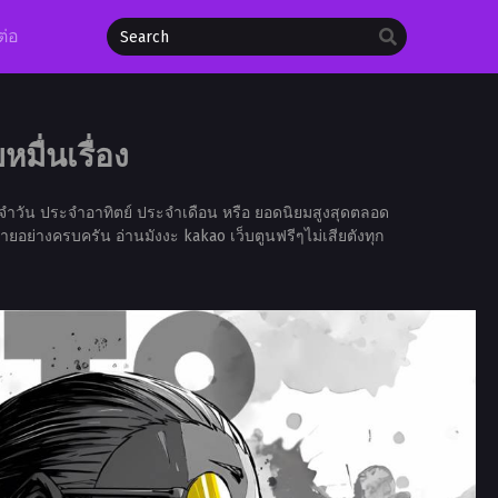
ต่อ
มื่นเรื่อง
จำวัน ประจำอาทิตย์ ประจำเดือน หรือ ยอดนิยมสูงสุดตลอด
ายอย่างครบครัน อ่านมังงะ kakao เว็บตูนฟรีๆไม่เสียตังทุก