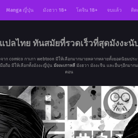
Manga ญี่ปุ่น
มังฮวา 18+
โดจิน 18+
จบแล้ว
ติด
แปลไทย ทันสมัยที่รวดเร็วที่สุดมังงะนับห
้งจาก comico กาเกา webtoon มีให้เลือกมากมายหลากหลายทั้งยอดนิยมประ
อ มีให้เลือกทั้งมังงะญี่ปุ่น
มังงะเกาหลี
มังฮวา มังงะจีน และอื่นๆอีกมากม
ตอน