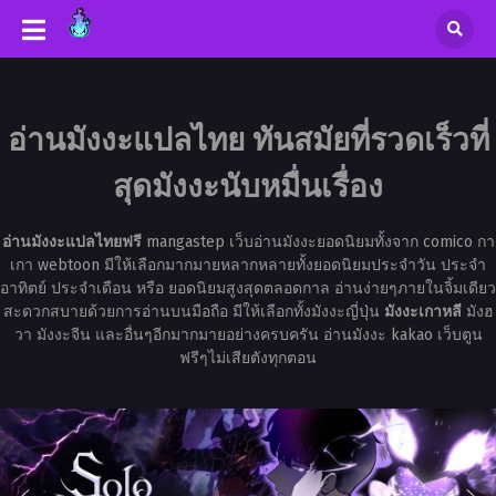
อ่านมังงะแปลไทย ทันสมัยที่รวดเร็วที่
สุดมังงะนับหมื่นเรื่อง
อ่านมังงะแปลไทยฟรี
mangastep เว็บอ่านมังงะยอดนิยมทั้งจาก comico กา
เกา webtoon มีให้เลือกมากมายหลากหลายทั้งยอดนิยมประจำวัน ประจำ
อาทิตย์ ประจำเดือน หรือ ยอดนิยมสูงสุดตลอดกาล อ่านง่ายๆภายในจิ้มเดียว
สะดวกสบายด้วยการอ่านบนมือถือ มีให้เลือกทั้งมังงะญี่ปุ่น
มังงะเกาหลี
มังฮ
วา มังงะจีน และอื่นๆอีกมากมายอย่างครบครัน อ่านมังงะ kakao เว็บตูน
ฟรีๆไม่เสียตังทุกตอน