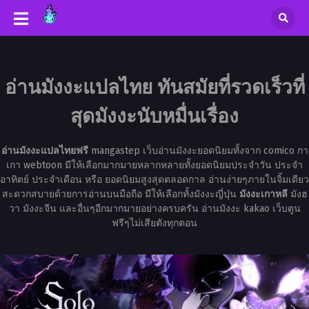
อ่านมังงะแปลไทย ทันสมัยที่รวดเร็วที่
สุดมังงะนับหมื่นเรื่อง
อ่านมังงะแปลไทยฟรี
mangastep เว็บอ่านมังงะยอดนิยมทั้งจาก comico กา
เกา webtoon มีให้เลือกมากมายหลากหลายทั้งยอดนิยมประจำวัน ประจำ
อาทิตย์ ประจำเดือน หรือ ยอดนิยมสูงสุดตลอดกาล อ่านง่ายๆภายในจิ้มเดียว
สะดวกสบายด้วยการอ่านบนมือถือ มีให้เลือกทั้งมังงะญี่ปุ่น
มังงะเกาหลี
มังฮ
วา มังงะจีน และอื่นๆอีกมากมายอย่างครบครัน อ่านมังงะ kakao เว็บตูน
ฟรีๆไม่เสียตังทุกตอน