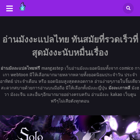
อ่านมังงะแปลไทย ทันสมัยที่รวดเร็วที่
สุดมังงะนับหมื่นเรื่อง
อ่านมังงะแปลไทยฟรี
mangastep เว็บอ่านมังงะยอดนิยมทั้งจาก comico กา
เกา webtoon มีให้เลือกมากมายหลากหลายทั้งยอดนิยมประจำวัน ประจำ
อาทิตย์ ประจำเดือน หรือ ยอดนิยมสูงสุดตลอดกาล อ่านง่ายๆภายในจิ้มเดียว
สะดวกสบายด้วยการอ่านบนมือถือ มีให้เลือกทั้งมังงะญี่ปุ่น
มังงะเกาหลี
มังฮ
วา มังงะจีน และอื่นๆอีกมากมายอย่างครบครัน อ่านมังงะ kakao เว็บตูน
ฟรีๆไม่เสียตังทุกตอน