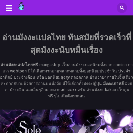
อ่านมังงะแปลไทย ทันสมัยที่รวดเร็วที่
สุดมังงะนับหมื่นเรื่อง
อ่านมังงะแปลไทยฟรี
mangastep เว็บอ่านมังงะยอดนิยมทั้งจาก comico กา
เกา webtoon มีให้เลือกมากมายหลากหลายทั้งยอดนิยมประจำวัน ประจำ
อาทิตย์ ประจำเดือน หรือ ยอดนิยมสูงสุดตลอดกาล อ่านง่ายๆภายในจิ้มเดียว
สะดวกสบายด้วยการอ่านบนมือถือ มีให้เลือกทั้งมังงะญี่ปุ่น
มังงะเกาหลี
มังฮ
วา มังงะจีน และอื่นๆอีกมากมายอย่างครบครัน อ่านมังงะ kakao เว็บตูน
ฟรีๆไม่เสียตังทุกตอน