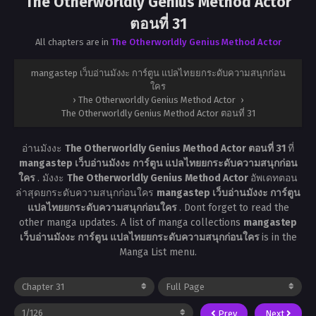
The Otherworldly Genius Method Actor
ตอนที่ 31
All chapters are in
The Otherworldly Genius Method Actor
mangastep เว็บอ่านมังงะ การ์ตูน แปลไทยยกระดับความสนุกก่อน
ใคร
›
The Otherworldly Genius Method Actor
›
The Otherworldly Genius Method Actor ตอนที่ 31
อ่านมังงะ
The Otherworldly Genius Method Actor ตอนที่ 31
ที่
mangastep เว็บอ่านมังงะ การ์ตูน แปลไทยยกระดับความสนุกก่อน
ใคร
. มังงะ
The Otherworldly Genius Method Actor
อัพเดทตอน
ล่าสุดยกระดับความสนุกก่อนใคร
mangastep เว็บอ่านมังงะ การ์ตูน
แปลไทยยกระดับความสนุกก่อนใคร
. Dont forget to read the
other manga updates. A list of manga collections
mangastep
เว็บอ่านมังงะ การ์ตูน แปลไทยยกระดับความสนุกก่อนใคร
is in the
Manga List menu.
Prev
Next