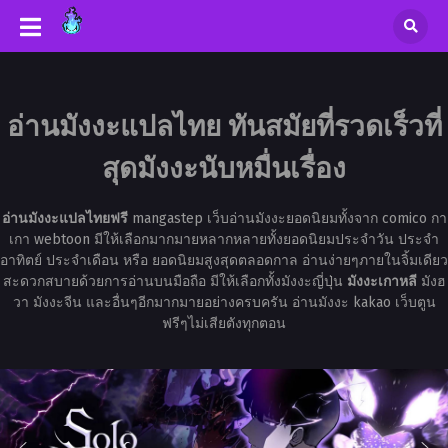
อ่านมังงะแปลไทย ทันสมัยที่รวดเร็วที่
สุดมังงะนับหมื่นเรื่อง
อ่านมังงะแปลไทยฟรี
mangastep เว็บอ่านมังงะยอดนิยมทั้งจาก comico กา
เกา webtoon มีให้เลือกมากมายหลากหลายทั้งยอดนิยมประจำวัน ประจำ
อาทิตย์ ประจำเดือน หรือ ยอดนิยมสูงสุดตลอดกาล อ่านง่ายๆภายในจิ้มเดียว
สะดวกสบายด้วยการอ่านบนมือถือ มีให้เลือกทั้งมังงะญี่ปุ่น
มังงะเกาหลี
มังฮ
วา มังงะจีน และอื่นๆอีกมากมายอย่างครบครัน อ่านมังงะ kakao เว็บตูน
ฟรีๆไม่เสียตังทุกตอน