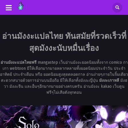
อ่านมังงะแปลไทย ทันสมัยที่รวดเร็วที่
สุดมังงะนับหมื่นเรื่อง
อ่านมังงะแปลไทยฟรี
mangastep เว็บอ่านมังงะยอดนิยมทั้งจาก comico กา
เกา webtoon มีให้เลือกมากมายหลากหลายทั้งยอดนิยมประจำวัน ประจำ
อาทิตย์ ประจำเดือน หรือ ยอดนิยมสูงสุดตลอดกาล อ่านง่ายๆภายในจิ้มเดียว
สะดวกสบายด้วยการอ่านบนมือถือ มีให้เลือกทั้งมังงะญี่ปุ่น
มังงะเกาหลี
มังฮ
วา มังงะจีน และอื่นๆอีกมากมายอย่างครบครัน อ่านมังงะ kakao เว็บตูน
ฟรีๆไม่เสียตังทุกตอน