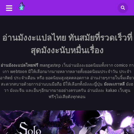
อ่านมังงะแปลไทย ทันสมัยที่รวดเร็วที่
สุดมังงะนับหมื่นเรื่อง
อ่านมังงะแปลไทยฟรี
mangastep เว็บอ่านมังงะยอดนิยมทั้งจาก comico กา
เกา webtoon มีให้เลือกมากมายหลากหลายทั้งยอดนิยมประจำวัน ประจำ
อาทิตย์ ประจำเดือน หรือ ยอดนิยมสูงสุดตลอดกาล อ่านง่ายๆภายในจิ้มเดียว
สะดวกสบายด้วยการอ่านบนมือถือ มีให้เลือกทั้งมังงะญี่ปุ่น
มังงะเกาหลี
มังฮ
วา มังงะจีน และอื่นๆอีกมากมายอย่างครบครัน อ่านมังงะ kakao เว็บตูน
ฟรีๆไม่เสียตังทุกตอน