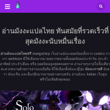
อ่านมังงะแปลไทย ทันสมัยที่รวดเร็วที่
สุดมังงะนับหมื่นเรื่อง
อ่านมังงะแปลไทยฟรี
mangastep เว็บอ่านมังงะยอดนิยมทั้งจาก comico กา
เกา webtoon มีให้เลือกมากมายหลากหลายทั้งยอดนิยมประจำวัน ประจำ
อาทิตย์ ประจำเดือน หรือ ยอดนิยมสูงสุดตลอดกาล อ่านง่ายๆภายในจิ้มเดียว
สะดวกสบายด้วยการอ่านบนมือถือ มีให้เลือกทั้งมังงะญี่ปุ่น
มังงะเกาหลี
มังฮ
วา มังงะจีน และอื่นๆอีกมากมายอย่างครบครัน อ่านมังงะ kakao เว็บตูน
ฟรีๆไม่เสียตังทุกตอน