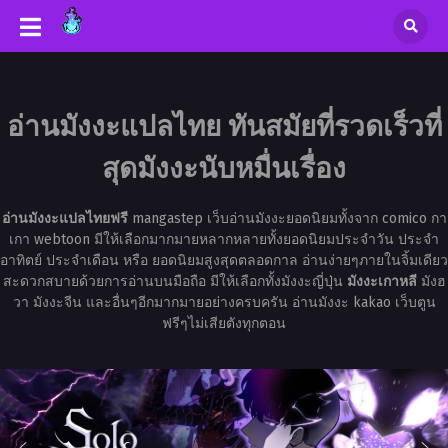
อ่านมังงะแปลไทย ทันสมัยที่รวดเร็วที่
สุดมังงะนับหมื่นเรื่อง
อ่านมังงะแปลไทยฟรี
mangastep เว็บอ่านมังงะยอดนิยมทั้งจาก comico กา
เกา webtoon มีให้เลือกมากมายหลากหลายทั้งยอดนิยมประจำวัน ประจำ
อาทิตย์ ประจำเดือน หรือ ยอดนิยมสูงสุดตลอดกาล อ่านง่ายๆภายในจิ้มเดียว
สะดวกสบายด้วยการอ่านบนมือถือ มีให้เลือกทั้งมังงะญี่ปุ่น
มังงะเกาหลี
มังฮ
วา มังงะจีน และอื่นๆอีกมากมายอย่างครบครัน อ่านมังงะ kakao เว็บตูน
ฟรีๆไม่เสียตังทุกตอน