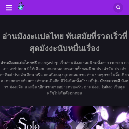
อ่านมังงะแปลไทย ทันสมัยที่รวดเร็วที่
สุดมังงะนับหมื่นเรื่อง
อ่านมังงะแปลไทยฟรี
mangastep เว็บอ่านมังงะยอดนิยมทั้งจาก comico กา
เกา webtoon มีให้เลือกมากมายหลากหลายทั้งยอดนิยมประจำวัน ประจำ
อาทิตย์ ประจำเดือน หรือ ยอดนิยมสูงสุดตลอดกาล อ่านง่ายๆภายในจิ้มเดียว
สะดวกสบายด้วยการอ่านบนมือถือ มีให้เลือกทั้งมังงะญี่ปุ่น
มังงะเกาหลี
มังฮ
วา มังงะจีน และอื่นๆอีกมากมายอย่างครบครัน อ่านมังงะ kakao เว็บตูน
ฟรีๆไม่เสียตังทุกตอน