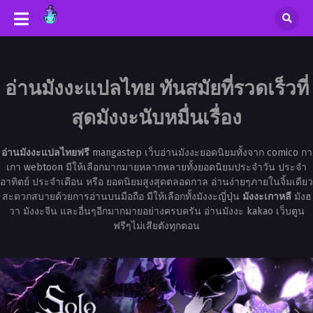
อ่านมังงะแปลไทย ทันสมัยที่รวดเร็วที่
สุดมังงะนับหมื่นเรื่อง
อ่านมังงะแปลไทยฟรี
mangastep เว็บอ่านมังงะยอดนิยมทั้งจาก comico กา
เกา webtoon มีให้เลือกมากมายหลากหลายทั้งยอดนิยมประจำวัน ประจำ
อาทิตย์ ประจำเดือน หรือ ยอดนิยมสูงสุดตลอดกาล อ่านง่ายๆภายในจิ้มเดียว
สะดวกสบายด้วยการอ่านบนมือถือ มีให้เลือกทั้งมังงะญี่ปุ่น
มังงะเกาหลี
มังฮ
วา มังงะจีน และอื่นๆอีกมากมายอย่างครบครัน อ่านมังงะ kakao เว็บตูน
ฟรีๆไม่เสียตังทุกตอน