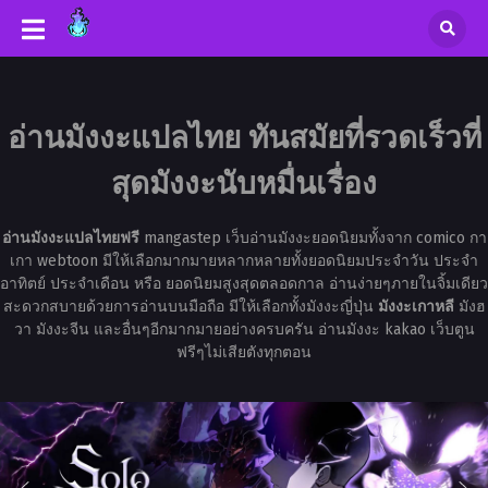
อ่านมังงะแปลไทย ทันสมัยที่รวดเร็วที่
สุดมังงะนับหมื่นเรื่อง
อ่านมังงะแปลไทยฟรี
mangastep เว็บอ่านมังงะยอดนิยมทั้งจาก comico กา
เกา webtoon มีให้เลือกมากมายหลากหลายทั้งยอดนิยมประจำวัน ประจำ
อาทิตย์ ประจำเดือน หรือ ยอดนิยมสูงสุดตลอดกาล อ่านง่ายๆภายในจิ้มเดียว
สะดวกสบายด้วยการอ่านบนมือถือ มีให้เลือกทั้งมังงะญี่ปุ่น
มังงะเกาหลี
มังฮ
วา มังงะจีน และอื่นๆอีกมากมายอย่างครบครัน อ่านมังงะ kakao เว็บตูน
ฟรีๆไม่เสียตังทุกตอน