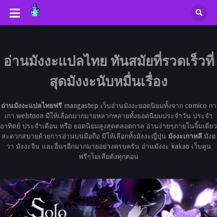
อ่านมังงะแปลไทย ทันสมัยที่รวดเร็วที่
สุดมังงะนับหมื่นเรื่อง
อ่านมังงะแปลไทยฟรี
mangastep เว็บอ่านมังงะยอดนิยมทั้งจาก comico กา
เกา webtoon มีให้เลือกมากมายหลากหลายทั้งยอดนิยมประจำวัน ประจำ
อาทิตย์ ประจำเดือน หรือ ยอดนิยมสูงสุดตลอดกาล อ่านง่ายๆภายในจิ้มเดียว
สะดวกสบายด้วยการอ่านบนมือถือ มีให้เลือกทั้งมังงะญี่ปุ่น
มังงะเกาหลี
มังฮ
วา มังงะจีน และอื่นๆอีกมากมายอย่างครบครัน อ่านมังงะ kakao เว็บตูน
ฟรีๆไม่เสียตังทุกตอน