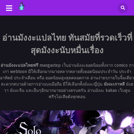
อ่านมังงะแปลไทย ทันสมัยที่รวดเร็วที่
สุดมังงะนับหมื่นเรื่อง
อ่านมังงะแปลไทยฟรี
mangastep เว็บอ่านมังงะยอดนิยมทั้งจาก comico กา
เกา webtoon มีให้เลือกมากมายหลากหลายทั้งยอดนิยมประจำวัน ประจำ
อาทิตย์ ประจำเดือน หรือ ยอดนิยมสูงสุดตลอดกาล อ่านง่ายๆภายในจิ้มเดียว
สะดวกสบายด้วยการอ่านบนมือถือ มีให้เลือกทั้งมังงะญี่ปุ่น
มังงะเกาหลี
มังฮ
วา มังงะจีน และอื่นๆอีกมากมายอย่างครบครัน อ่านมังงะ kakao เว็บตูน
ฟรีๆไม่เสียตังทุกตอน