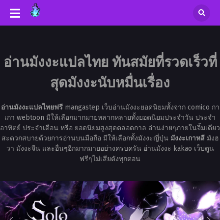
อ่านมังงะแปลไทย ทันสมัยที่รวดเร็วที่
สุดมังงะนับหมื่นเรื่อง
อ่านมังงะแปลไทยฟรี
mangastep เว็บอ่านมังงะยอดนิยมทั้งจาก comico กา
เกา webtoon มีให้เลือกมากมายหลากหลายทั้งยอดนิยมประจำวัน ประจำ
อาทิตย์ ประจำเดือน หรือ ยอดนิยมสูงสุดตลอดกาล อ่านง่ายๆภายในจิ้มเดียว
สะดวกสบายด้วยการอ่านบนมือถือ มีให้เลือกทั้งมังงะญี่ปุ่น
มังงะเกาหลี
มังฮ
วา มังงะจีน และอื่นๆอีกมากมายอย่างครบครัน อ่านมังงะ kakao เว็บตูน
ฟรีๆไม่เสียตังทุกตอน