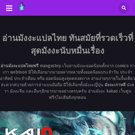
อ่านมังงะแปลไทย ทันสมัยที่รวดเร็วที่
สุดมังงะนับหมื่นเรื่อง
อ่านมังงะแปลไทยฟรี
mangastep เว็บอ่านมังงะยอดนิยมทั้งจาก comico กา
เกา webtoon มีให้เลือกมากมายหลากหลายทั้งยอดนิยมประจำวัน ประจำ
อาทิตย์ ประจำเดือน หรือ ยอดนิยมสูงสุดตลอดกาล อ่านง่ายๆภายในจิ้มเดียว
สะดวกสบายด้วยการอ่านบนมือถือ มีให้เลือกทั้งมังงะญี่ปุ่น
มังงะเกาหลี
มังฮ
วา มังงะจีน และอื่นๆอีกมากมายอย่างครบครัน อ่านมังงะ kakao เว็บตูน
ฟรีๆไม่เสียตังทุกตอน