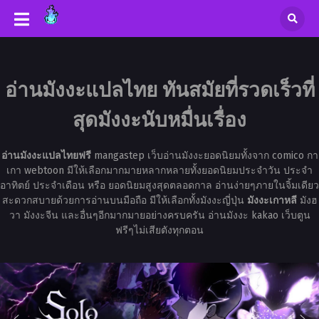
อ่านมังงะแปลไทย ทันสมัยที่รวดเร็วที่
สุดมังงะนับหมื่นเรื่อง
อ่านมังงะแปลไทยฟรี
mangastep เว็บอ่านมังงะยอดนิยมทั้งจาก comico กา
เกา webtoon มีให้เลือกมากมายหลากหลายทั้งยอดนิยมประจำวัน ประจำ
อาทิตย์ ประจำเดือน หรือ ยอดนิยมสูงสุดตลอดกาล อ่านง่ายๆภายในจิ้มเดียว
สะดวกสบายด้วยการอ่านบนมือถือ มีให้เลือกทั้งมังงะญี่ปุ่น
มังงะเกาหลี
มังฮ
วา มังงะจีน และอื่นๆอีกมากมายอย่างครบครัน อ่านมังงะ kakao เว็บตูน
ฟรีๆไม่เสียตังทุกตอน