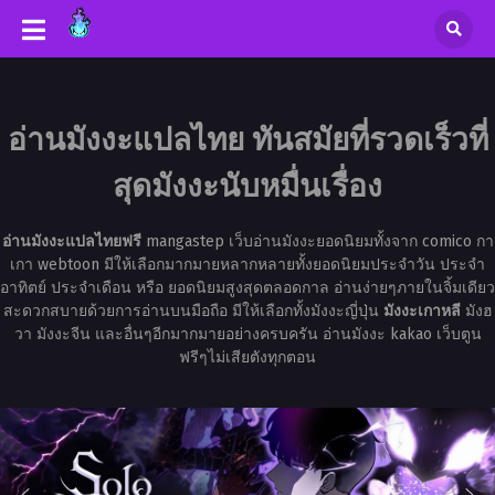
อ่านมังงะแปลไทย ทันสมัยที่รวดเร็วที่
สุดมังงะนับหมื่นเรื่อง
อ่านมังงะแปลไทยฟรี
mangastep เว็บอ่านมังงะยอดนิยมทั้งจาก comico กา
เกา webtoon มีให้เลือกมากมายหลากหลายทั้งยอดนิยมประจำวัน ประจำ
อาทิตย์ ประจำเดือน หรือ ยอดนิยมสูงสุดตลอดกาล อ่านง่ายๆภายในจิ้มเดียว
สะดวกสบายด้วยการอ่านบนมือถือ มีให้เลือกทั้งมังงะญี่ปุ่น
มังงะเกาหลี
มังฮ
วา มังงะจีน และอื่นๆอีกมากมายอย่างครบครัน อ่านมังงะ kakao เว็บตูน
ฟรีๆไม่เสียตังทุกตอน