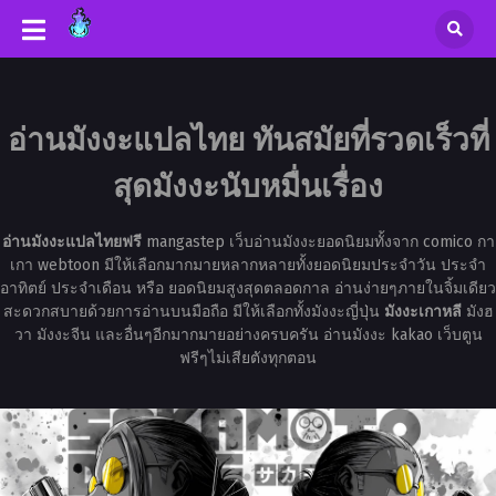
อ่านมังงะแปลไทย ทันสมัยที่รวดเร็วที่
สุดมังงะนับหมื่นเรื่อง
อ่านมังงะแปลไทยฟรี
mangastep เว็บอ่านมังงะยอดนิยมทั้งจาก comico กา
เกา webtoon มีให้เลือกมากมายหลากหลายทั้งยอดนิยมประจำวัน ประจำ
อาทิตย์ ประจำเดือน หรือ ยอดนิยมสูงสุดตลอดกาล อ่านง่ายๆภายในจิ้มเดียว
สะดวกสบายด้วยการอ่านบนมือถือ มีให้เลือกทั้งมังงะญี่ปุ่น
มังงะเกาหลี
มังฮ
วา มังงะจีน และอื่นๆอีกมากมายอย่างครบครัน อ่านมังงะ kakao เว็บตูน
ฟรีๆไม่เสียตังทุกตอน