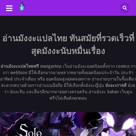
อ่านมังงะแปลไทย ทันสมัยที่รวดเร็วที่
สุดมังงะนับหมื่นเรื่อง
อ่านมังงะแปลไทยฟรี
mangastep เว็บอ่านมังงะยอดนิยมทั้งจาก comico กา
เกา webtoon มีให้เลือกมากมายหลากหลายทั้งยอดนิยมประจำวัน ประจำ
อาทิตย์ ประจำเดือน หรือ ยอดนิยมสูงสุดตลอดกาล อ่านง่ายๆภายในจิ้มเดียว
สะดวกสบายด้วยการอ่านบนมือถือ มีให้เลือกทั้งมังงะญี่ปุ่น
มังงะเกาหลี
มังฮ
วา มังงะจีน และอื่นๆอีกมากมายอย่างครบครัน อ่านมังงะ kakao เว็บตูน
ฟรีๆไม่เสียตังทุกตอน