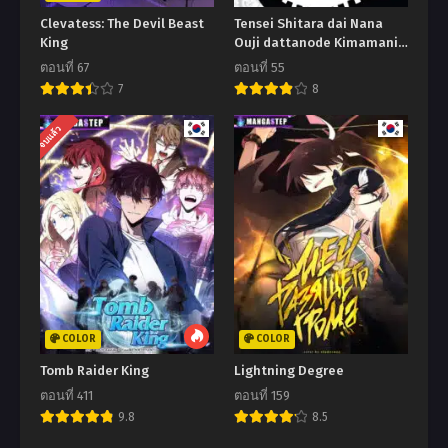
Clevatess: The Devil Beast
Tensei Shitara dai Nana
King
Ouji dattanode Kimamani
Majutsu o Kiwamemasu
ตอนที่ 67
ตอนที่ 55
7
8
จบแล้ว
COLOR
COLOR
Tomb Raider King
Lightning Degree
ตอนที่ 411
ตอนที่ 159
9.8
8.5