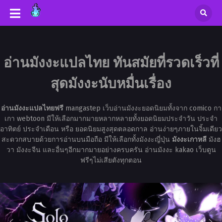
อ่านมังงะแปลไทย ทันสมัยที่รวดเร็วที่
สุดมังงะนับหมื่นเรื่อง
อ่านมังงะแปลไทยฟรี
mangastep เว็บอ่านมังงะยอดนิยมทั้งจาก comico กา
เกา webtoon มีให้เลือกมากมายหลากหลายทั้งยอดนิยมประจำวัน ประจำ
อาทิตย์ ประจำเดือน หรือ ยอดนิยมสูงสุดตลอดกาล อ่านง่ายๆภายในจิ้มเดียว
สะดวกสบายด้วยการอ่านบนมือถือ มีให้เลือกทั้งมังงะญี่ปุ่น
มังงะเกาหลี
มังฮ
วา มังงะจีน และอื่นๆอีกมากมายอย่างครบครัน อ่านมังงะ kakao เว็บตูน
ฟรีๆไม่เสียตังทุกตอน