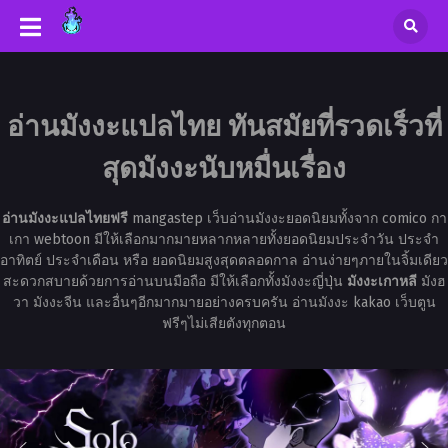
อ่านมังงะแปลไทย ทันสมัยที่รวดเร็วที่
สุดมังงะนับหมื่นเรื่อง
อ่านมังงะแปลไทยฟรี
mangastep เว็บอ่านมังงะยอดนิยมทั้งจาก comico กา
เกา webtoon มีให้เลือกมากมายหลากหลายทั้งยอดนิยมประจำวัน ประจำ
อาทิตย์ ประจำเดือน หรือ ยอดนิยมสูงสุดตลอดกาล อ่านง่ายๆภายในจิ้มเดียว
สะดวกสบายด้วยการอ่านบนมือถือ มีให้เลือกทั้งมังงะญี่ปุ่น
มังงะเกาหลี
มังฮ
วา มังงะจีน และอื่นๆอีกมากมายอย่างครบครัน อ่านมังงะ kakao เว็บตูน
ฟรีๆไม่เสียตังทุกตอน