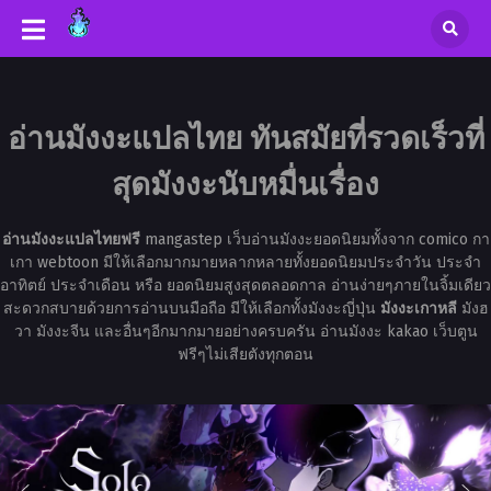
อ่านมังงะแปลไทย ทันสมัยที่รวดเร็วที่
สุดมังงะนับหมื่นเรื่อง
อ่านมังงะแปลไทยฟรี
mangastep เว็บอ่านมังงะยอดนิยมทั้งจาก comico กา
เกา webtoon มีให้เลือกมากมายหลากหลายทั้งยอดนิยมประจำวัน ประจำ
อาทิตย์ ประจำเดือน หรือ ยอดนิยมสูงสุดตลอดกาล อ่านง่ายๆภายในจิ้มเดียว
สะดวกสบายด้วยการอ่านบนมือถือ มีให้เลือกทั้งมังงะญี่ปุ่น
มังงะเกาหลี
มังฮ
วา มังงะจีน และอื่นๆอีกมากมายอย่างครบครัน อ่านมังงะ kakao เว็บตูน
ฟรีๆไม่เสียตังทุกตอน