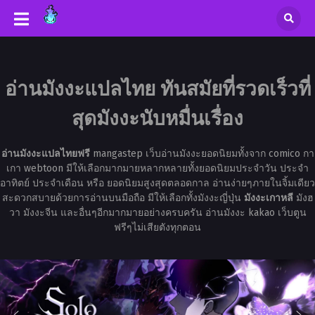
อ่านมังงะแปลไทย ทันสมัยที่รวดเร็วที่
สุดมังงะนับหมื่นเรื่อง
อ่านมังงะแปลไทยฟรี
mangastep เว็บอ่านมังงะยอดนิยมทั้งจาก comico กา
เกา webtoon มีให้เลือกมากมายหลากหลายทั้งยอดนิยมประจำวัน ประจำ
อาทิตย์ ประจำเดือน หรือ ยอดนิยมสูงสุดตลอดกาล อ่านง่ายๆภายในจิ้มเดียว
สะดวกสบายด้วยการอ่านบนมือถือ มีให้เลือกทั้งมังงะญี่ปุ่น
มังงะเกาหลี
มังฮ
วา มังงะจีน และอื่นๆอีกมากมายอย่างครบครัน อ่านมังงะ kakao เว็บตูน
ฟรีๆไม่เสียตังทุกตอน