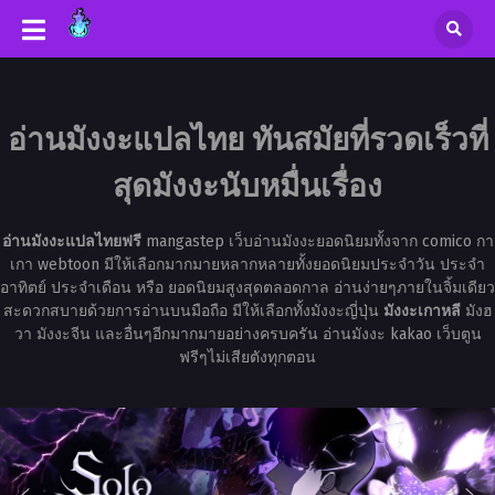
อ่านมังงะแปลไทย ทันสมัยที่รวดเร็วที่
สุดมังงะนับหมื่นเรื่อง
อ่านมังงะแปลไทยฟรี
mangastep เว็บอ่านมังงะยอดนิยมทั้งจาก comico กา
เกา webtoon มีให้เลือกมากมายหลากหลายทั้งยอดนิยมประจำวัน ประจำ
อาทิตย์ ประจำเดือน หรือ ยอดนิยมสูงสุดตลอดกาล อ่านง่ายๆภายในจิ้มเดียว
สะดวกสบายด้วยการอ่านบนมือถือ มีให้เลือกทั้งมังงะญี่ปุ่น
มังงะเกาหลี
มังฮ
วา มังงะจีน และอื่นๆอีกมากมายอย่างครบครัน อ่านมังงะ kakao เว็บตูน
ฟรีๆไม่เสียตังทุกตอน