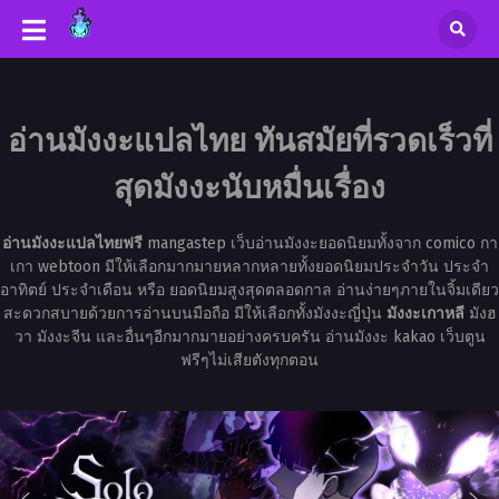
อ่านมังงะแปลไทย ทันสมัยที่รวดเร็วที่
สุดมังงะนับหมื่นเรื่อง
อ่านมังงะแปลไทยฟรี
mangastep เว็บอ่านมังงะยอดนิยมทั้งจาก comico กา
เกา webtoon มีให้เลือกมากมายหลากหลายทั้งยอดนิยมประจำวัน ประจำ
อาทิตย์ ประจำเดือน หรือ ยอดนิยมสูงสุดตลอดกาล อ่านง่ายๆภายในจิ้มเดียว
สะดวกสบายด้วยการอ่านบนมือถือ มีให้เลือกทั้งมังงะญี่ปุ่น
มังงะเกาหลี
มังฮ
วา มังงะจีน และอื่นๆอีกมากมายอย่างครบครัน อ่านมังงะ kakao เว็บตูน
ฟรีๆไม่เสียตังทุกตอน