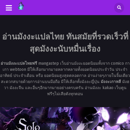
อ่านมังงะแปลไทย ทันสมัยที่รวดเร็วที่
สุดมังงะนับหมื่นเรื่อง
อ่านมังงะแปลไทยฟรี
mangastep เว็บอ่านมังงะยอดนิยมทั้งจาก comico กา
เกา webtoon มีให้เลือกมากมายหลากหลายทั้งยอดนิยมประจำวัน ประจำ
อาทิตย์ ประจำเดือน หรือ ยอดนิยมสูงสุดตลอดกาล อ่านง่ายๆภายในจิ้มเดียว
สะดวกสบายด้วยการอ่านบนมือถือ มีให้เลือกทั้งมังงะญี่ปุ่น
มังงะเกาหลี
มังฮ
วา มังงะจีน และอื่นๆอีกมากมายอย่างครบครัน อ่านมังงะ kakao เว็บตูน
ฟรีๆไม่เสียตังทุกตอน