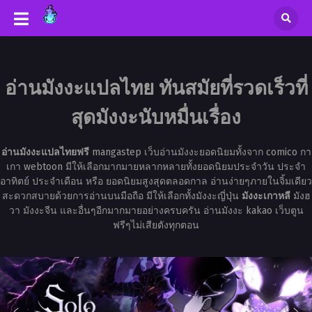
อ่านมังงะแปลไทย ทันสมัยที่รวดเร็วที่
สุดมังงะนับหมื่นเรื่อง
อ่านมังงะแปลไทยฟรี
mangastep เว็บอ่านมังงะยอดนิยมทั้งจาก comico กา
เกา webtoon มีให้เลือกมากมายหลากหลายทั้งยอดนิยมประจำวัน ประจำ
อาทิตย์ ประจำเดือน หรือ ยอดนิยมสูงสุดตลอดกาล อ่านง่ายๆภายในจิ้มเดียว
สะดวกสบายด้วยการอ่านบนมือถือ มีให้เลือกทั้งมังงะญี่ปุ่น
มังงะเกาหลี
มังฮ
วา มังงะจีน และอื่นๆอีกมากมายอย่างครบครัน อ่านมังงะ kakao เว็บตูน
ฟรีๆไม่เสียตังทุกตอน